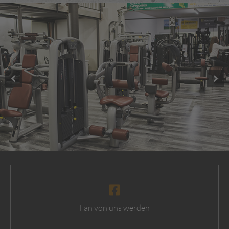
1
2
3
4
5
Fan von uns werden